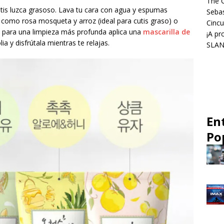
The C
utis luzca grasoso. Lava tu cara con agua y espumas
Sebas
 como rosa mosqueta y arroz (ideal para cutis graso) o
Cincu
, para una limpieza más profunda aplica una
mascarilla de
¡A pr
 y disfrútala mientras te relajas.
SLANG
En
Po