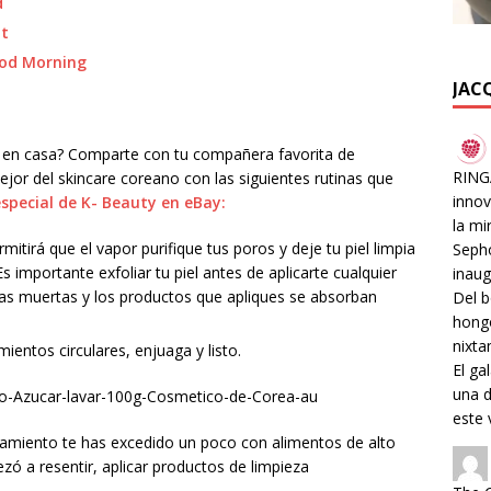
d
nt
ood Morning
JAC
a en casa? Comparte con tu compañera favorita de
RINGA
ejor del skincare coreano con las siguientes rutinas que
innov
especial de K- Beauty en eBay:
la mi
mitirá que el vapor purifique tus poros y deje tu piel limpia
Sepho
s importante exfoliar tu piel antes de aplicarte cualquier
inaug
ulas muertas y los productos que apliques se absorban
Del b
hongo
nixta
entos circulares, enjuaga y listo.
El ga
una d
este 
inamiento te has excedido un poco con alimentos de alto
zó a resentir, aplicar productos de limpieza