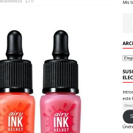
alud/Belleza
0
Mis t
ARC
SUS
ELE
Intro
este 
S
Únete