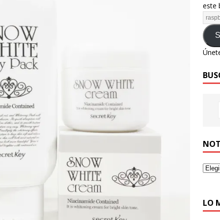
este 
S
Únete
BUS
NOT
LO 