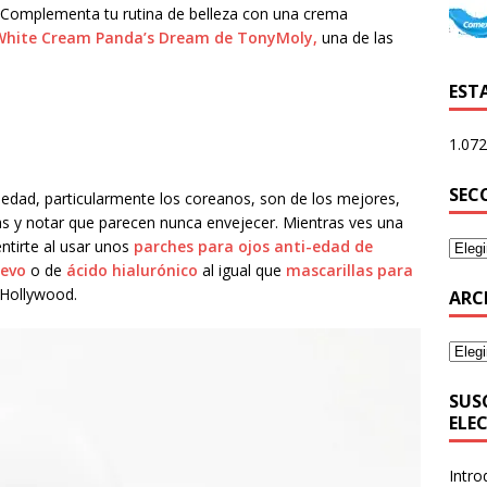
. Complementa tu rutina de belleza con una crema
White Cream Panda’s Dream de TonyMoly,
una de las
ESTA
1.072
SEC
edad, particularmente los coreanos, son de los mejores,
nas y notar que parecen nunca envejecer. Mientras ves una
ntirte al usar unos
parches para ojos anti-edad de
uevo
o de
ácido hialurónico
al igual que
mascarillas para
en Hollywood.
ARC
SUS
ELE
Intro