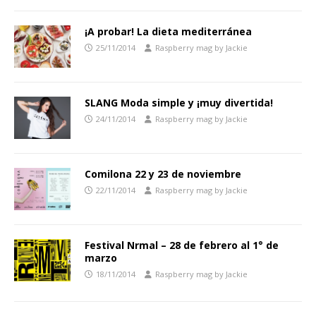
¡A probar! La dieta mediterránea
25/11/2014
Raspberry mag by Jackie
SLANG Moda simple y ¡muy divertida!
24/11/2014
Raspberry mag by Jackie
Comilona 22 y 23 de noviembre
22/11/2014
Raspberry mag by Jackie
Festival Nrmal – 28 de febrero al 1° de
marzo
18/11/2014
Raspberry mag by Jackie