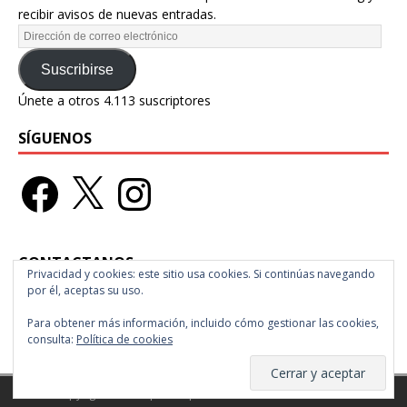
recibir avisos de nuevas entradas.
Suscribirse
Únete a otros 4.113 suscriptores
SÍGUENOS
CONTACTANOS
Privacidad y cookies: este sitio usa cookies. Si continúas navegando
por él, aceptas su uso.
Ciudad de México
Para obtener más información, incluido cómo gestionar las cookies,
raspberrymagazine@gmail.com
consulta:
Política de cookies
Copyright © 2026 | Tema para WordPress de
MH Themes