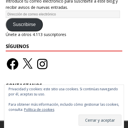
Introduce tu correo electrónico para suscribirte a este blog y
recibir avisos de nuevas entradas.
Suscribirse
Únete a otros 4.113 suscriptores
SÍGUENOS
CONTACTANOS
Privacidad y cookies: este sitio usa cookies. Si continúas navegando
por él, aceptas su uso.
Ciudad de México
Para obtener más información, incluido cómo gestionar las cookies,
raspberrymagazine@gmail.com
consulta:
Política de cookies
Copyright © 2026 | Tema para WordPress de
MH Themes