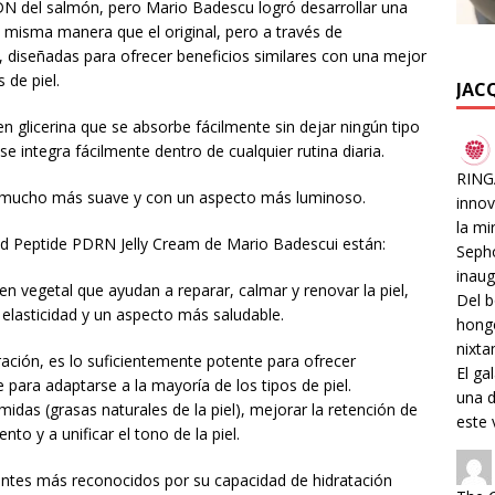
DN del salmón, pero Mario Badescu logró desarrollar una
a misma manera que el original, pero a través de
 diseñadas para ofrecer beneficios similares con una mejor
 de piel.
JAC
en glicerina que se absorbe fácilmente sin dejar ningún tipo
 integra fácilmente dentro de cualquier rutina diaria.
RINGA
el mucho más suave y con un aspecto más luminoso.
innov
la mi
ed Peptide PDRN Jelly Cream de Mario Badescui están:
Sepho
inaug
 vegetal que ayudan a reparar, calmar y renovar la piel,
Del b
lasticidad y un aspecto más saludable.
hongo
nixta
ración, es lo suficientemente potente para ofrecer
El ga
e para adaptarse a la mayoría de los tipos de piel.
una d
idas (grasas naturales de la piel), mejorar la retención de
este 
to y a unificar el tono de la piel.
entes más reconocidos por su capacidad de hidratación