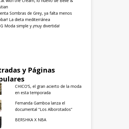
at with the Cream, lo nuevo de Belle &
tian
enta Sombras de Grey, ya falta menos
obar! La dieta mediterránea
 Moda simple y ¡muy divertida!
tradas y Páginas
pulares
CHICO’S, el gran acierto de la moda
en esta temporada
Fernanda Gamboa lanza el
documental “Los Alborotados”
BERSHKA X NBA