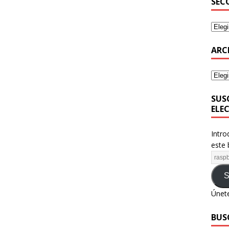
SEC
ARC
SUS
ELE
Intro
este 
S
Únete
BUS