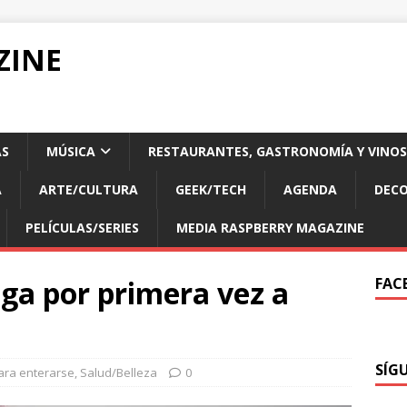
ZINE
AS
MÚSICA
RESTAURANTES, GASTRONOMÍA Y VINOS
A
ARTE/CULTURA
GEEK/TECH
AGENDA
DECO
PELÍCULAS/SERIES
MEDIA RASPBERRY MAGAZINE
ga por primera vez a
FAC
SÍG
ara enterarse
,
Salud/Belleza
0