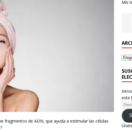
Mis t
ARC
SUS
ELE
Intro
este 
S
ene fragmentos de ADN, que ayuda a estimular las células
Únete
a?