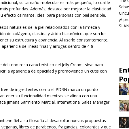
The C
 tradicional, su tamaño molecular es más pequeño, lo cual le
Sebas
 más profundas. Además, destaca por mejorar la elasticidad
Cincu
 su efecto calmante, ideal para personas con piel sensible.
¡A pr
SLANG
sos naturales de la piel relacionados con la firmeza y
ón de colágeno, elastina y ácido hialurónico, que son los
er su estructura y apariencia. Al usarlo constantemente,
a apariencia de líneas finas y arrugas dentro de 4-8
 del tono rosa característico del Jelly Cream, sirve para
En
educir la apariencia de opacidad y promoviendo un cutis con
Po
ty-free de ingredientes como el PDRN marca un punto
antener su funcionalidad mientras se alinea con una
aca Jimena Sarmiento Marcial, International Sales Manager
iene fiel a su filosofía al desarrollar nuevas propuestas
 veganas, libres de parabenos, fragancias, colorantes y que